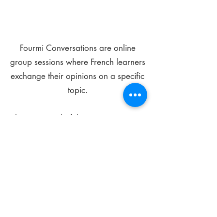
Fourmi Conversations are online
group sessions where French learners
exchange their opinions on a specific
topic.
The main goal of these meetings is to
improve your language skills and get
comfortable speaking in French.
*
Be FOURMIdable, speak French!
Sign Up Today