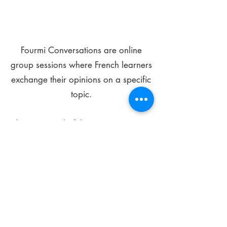
Fourmi Conversations are online
group sessions where French learners
exchange their opinions on a specific
topic.
The main goal of these meetings is to
improve your language skills and get
comfortable speaking in French.
*
Be FOURMIdable, speak French!
Sign Up Today