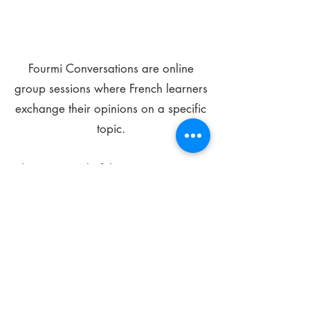
Fourmi Conversations are online
group sessions where French learners
exchange their opinions on a specific
topic.
The main goal of these meetings is to
improve your language skills and get
comfortable speaking in French.
*
Be FOURMIdable, speak French!
Sign Up Today