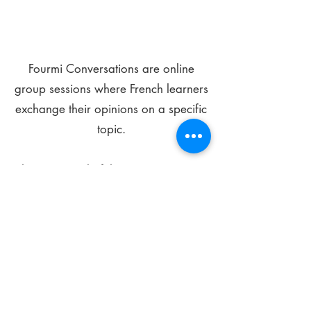
Fourmi Conversations are online
group sessions where French learners
exchange their opinions on a specific
topic.
The main goal of these meetings is to
improve your language skills and get
comfortable speaking in French.
*
Be FOURMIdable, speak French!
Sign Up Today