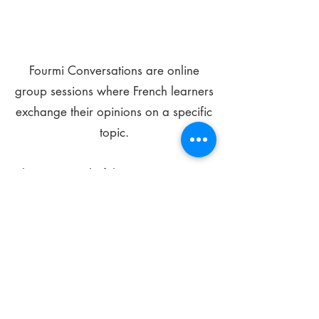
Fourmi Conversations are online
group sessions where French learners
exchange their opinions on a specific
topic.
The main goal of these meetings is to
improve your language skills and get
comfortable speaking in French.
*
Be FOURMIdable, speak French!
Sign Up Today