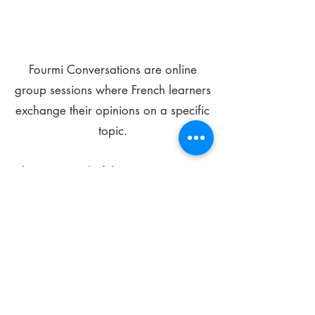
Fourmi Conversations are online
group sessions where French learners
exchange their opinions on a specific
topic.
The main goal of these meetings is to
improve your language skills and get
comfortable speaking in French.
*
Be FOURMIdable, speak French!
Sign Up Today