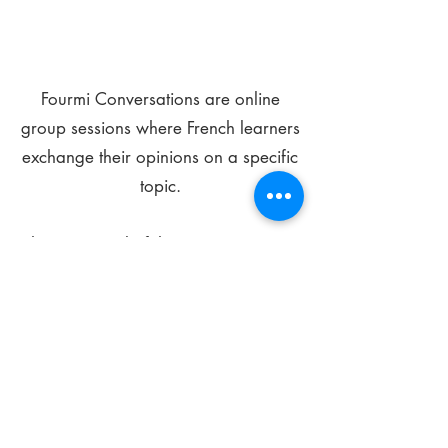
Fourmi Conversations are online
group sessions where French learners
exchange their opinions on a specific
topic.
The main goal of these meetings is to
improve your language skills and get
comfortable speaking in French.
*
Be FOURMIdable, speak French!
Sign Up Today