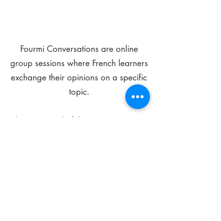
Fourmi Conversations are online
group sessions where French learners
exchange their opinions on a specific
topic.
The main goal of these meetings is to
improve your language skills and get
comfortable speaking in French.
*
Be FOURMIdable, speak French!
Sign Up Today