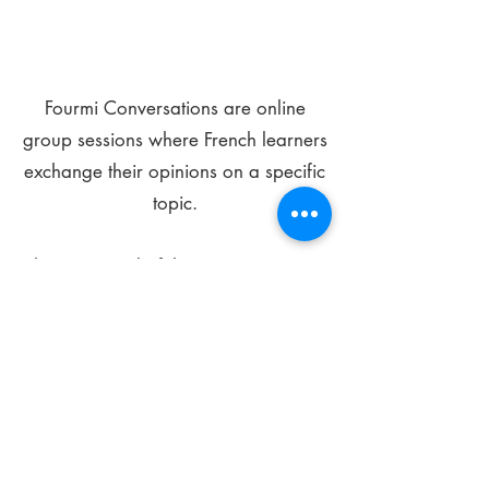
Fourmi Conversations are online
group sessions where French learners
exchange their opinions on a specific
topic.
The main goal of these meetings is to
improve your language skills and get
comfortable speaking in French.
*
Be FOURMIdable, speak French!
Sign Up Today