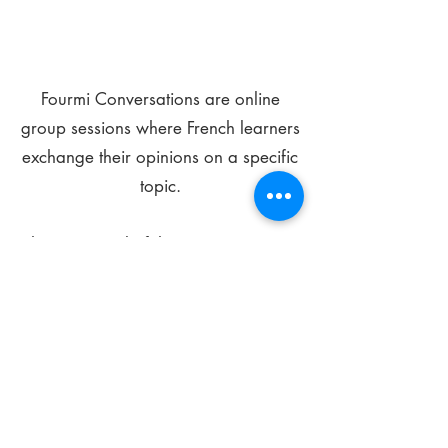
Fourmi Conversations are online
group sessions where French learners
exchange their opinions on a specific
topic.
The main goal of these meetings is to
improve your language skills and get
comfortable speaking in French.
*
Be FOURMIdable, speak French!
Sign Up Today