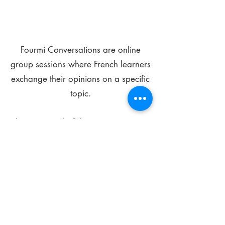
Fourmi Conversations are online
group sessions where French learners
exchange their opinions on a specific
topic.
The main goal of these meetings is to
improve your language skills and get
comfortable speaking in French.
*
Be FOURMIdable, speak French!
Sign Up Today