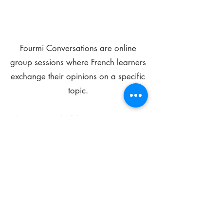
Fourmi Conversations are online
group sessions where French learners
exchange their opinions on a specific
topic.
The main goal of these meetings is to
improve your language skills and get
comfortable speaking in French.
*
Be FOURMIdable, speak French!
Sign Up Today