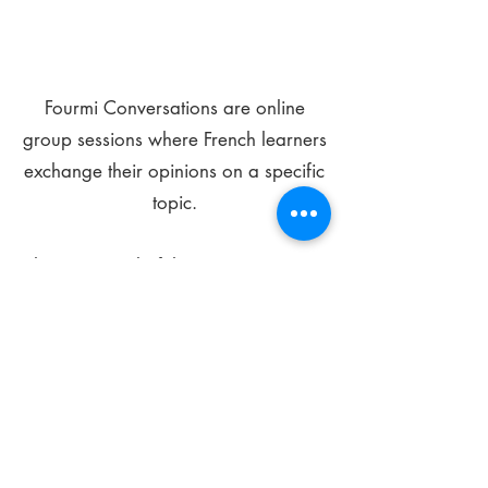
Fourmi Conversations are online
group sessions where French learners
exchange their opinions on a specific
topic.
The main goal of these meetings is to
improve your language skills and get
comfortable speaking in French.
*
Be FOURMIdable, speak French!
Sign Up Today