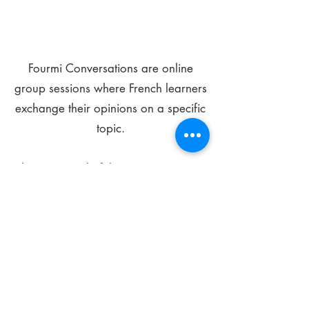
Fourmi Conversations are online
group sessions where French learners
exchange their opinions on a specific
topic.
The main goal of these meetings is to
improve your language skills and get
comfortable speaking in French.
*
Be FOURMIdable, speak French!
Sign Up Today