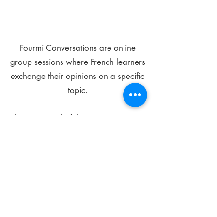
Fourmi Conversations are online
group sessions where French learners
exchange their opinions on a specific
topic.
The main goal of these meetings is to
improve your language skills and get
comfortable speaking in French.
*
Be FOURMIdable, speak French!
Sign Up Today