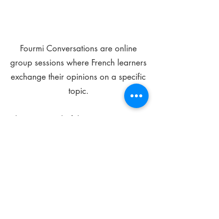
Fourmi Conversations are online
group sessions where French learners
exchange their opinions on a specific
topic.
The main goal of these meetings is to
improve your language skills and get
comfortable speaking in French.
*
Be FOURMIdable, speak French!
Sign Up Today