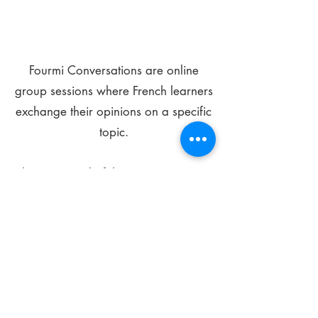
Fourmi Conversations are online
group sessions where French learners
exchange their opinions on a specific
topic.
The main goal of these meetings is to
improve your language skills and get
comfortable speaking in French.
*
Be FOURMIdable, speak French!
Sign Up Today