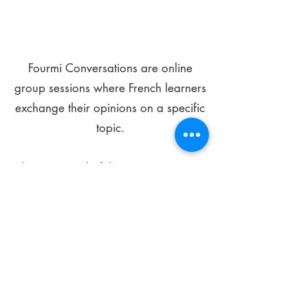
Fourmi Conversations are online
group sessions where French learners
exchange their opinions on a specific
topic.
The main goal of these meetings is to
improve your language skills and get
comfortable speaking in French.
*
Be FOURMIdable, speak French!
Sign Up Today