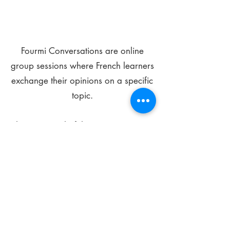
Fourmi Conversations are online
group sessions where French learners
exchange their opinions on a specific
topic.
The main goal of these meetings is to
improve your language skills and get
comfortable speaking in French.
*
Be FOURMIdable, speak French!
Sign Up Today