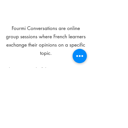
Fourmi Conversations are online
group sessions where French learners
exchange their opinions on a specific
topic.
The main goal of these meetings is to
improve your language skills and get
comfortable speaking in French.
*
Be FOURMIdable, speak French!
Sign Up Today