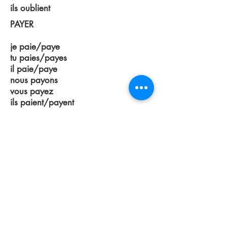
ils oublient
PAYER
je paie/paye
tu paies/payes
il paie/paye
nous payons
vous payez
ils paient/payent
NETTOYER
je nettoie
tu nettoies
il nettoie
nous nettoyons
vous nettoyez
ils nettoient
APPUYER